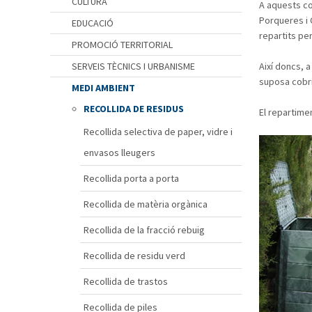
CULTURA
A aquests co
Porqueres i C
EDUCACIÓ
repartits pe
PROMOCIÓ TERRITORIAL
SERVEIS TÈCNICS I URBANISME
Així doncs, 
suposa cobri
MEDI AMBIENT
RECOLLIDA DE RESIDUS
El repartime
Recollida selectiva de paper, vidre i
envasos lleugers
Recollida porta a porta
Recollida de matèria orgànica
Recollida de la fracció rebuig
Recollida de residu verd
Recollida de trastos
Recollida de piles