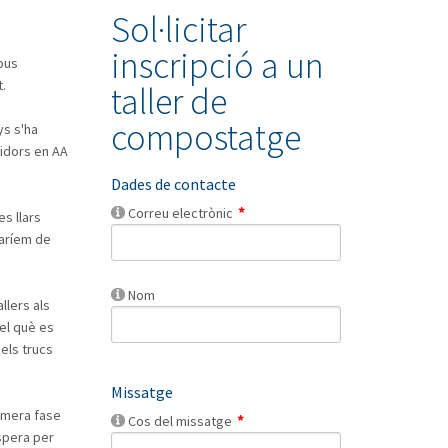
Sol·licitar
inscripció a un
pus
t.
taller de
compostatge
ys s'ha
nidors en AA
Dades de contacte
Correu electrònic
s llars
garíem de
Nom
llers als
el què es
 els trucs
Missatge
rimera fase
Cos del missatge
spera per