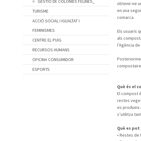
GESTIÓ DE COLÒNIES FELINES_
obtenir-ne u
en una segon
TURISME
comarca.
ACCIÓ SOCIAL I IGUALTAT I
FEMINISMES
Els usuaris 
als compostad
CENTRE EL PUIG
l’Agència de
RECURSOS HUMANS
Posteriormen
OFICINA CONSUMIDOR
compostaires
ESPORTS
Què és el 
El compost é
restes veget
es produeix 
s’utilitza ta
Què es pot
• Restes de f