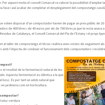
n. Per aquest motiu el consell Comarcal va valorar la possibilitat d’ampliar 
a fase i així acabar de completar el desplegament del compostatge casolà 
que volien disposar d’un compostador havien de pagar un preu públic de 20
ors de 400 litres i de 40 euros per als de 700 litres ja que la resta anava 
 Residus de Catalunya, el Consell Comarcal del Pla de l’Estany i el propi Aju
t al taller de compostatge el tècnic realitza unes visites de seguiment als
 amb l’objectiu de conèixer el funcionament dels compostadors i resoldr
compost?
s el resultat de la fermentació natural de les
als. Aquesta fermentació es idèntica a la que
al bosc. És per tant un adob natural que
nt en jardineria com en horticultura.
 compostar?
ruita i verdura