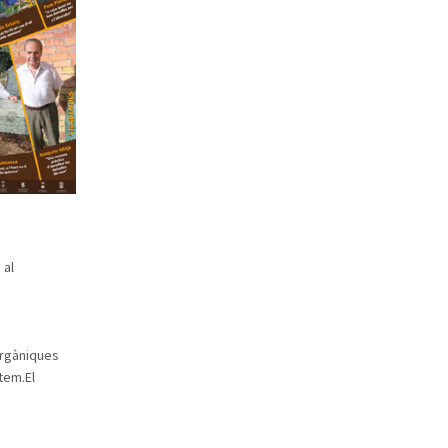
 al
orgàniques
tem.El