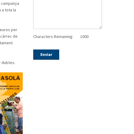
la campanya
a tota la
 euros per
a càrrec de
Characters Remaining:
1000
ntament.
Enviar
e dubtes.