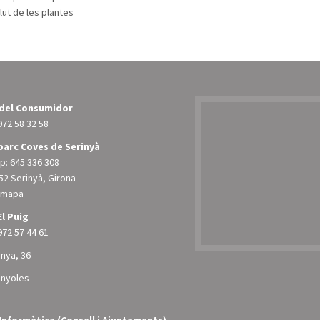
alut de les plantes
 del Consumidor
972 58 32 58
arc Coves de Serinyà
: 645 336 308
52 Serinyà, Girona
l mapa
El Puig
972 57 44 61
unya, 36
anyoles