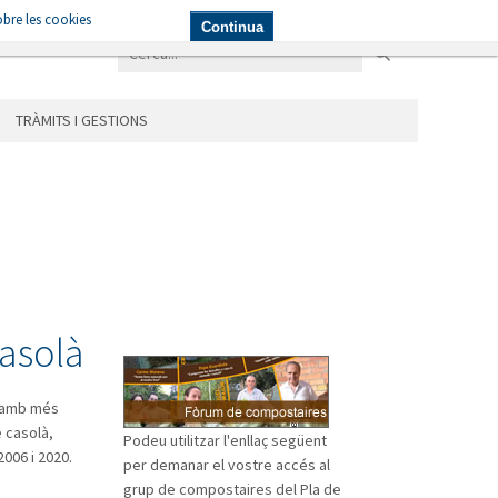
bre les cookies
NICIPIS
LES ÀREES
TRÀMITS I GESTIONS
Continua
TRÀMITS I GESTIONS
casolà
s amb més
 casolà,
Podeu utilitzar l'enllaç següent
006 i 2020.
per demanar el vostre accés al
grup de compostaires del Pla de