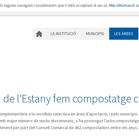
i hi segueix navegant considerarem que n’està acceptant el seu ús.
Més informació so
LA INSTITUCIÓ
MU
LA INSTITUCIÓ
MUNICIPIS
LES ÀREES
a de l'Estany fem compostatge 
mplementària a la recollida selectiva en àrea d’aportació, i pels municipi
i amb major número de nuclis disseminats, s’ha promogut l’autocompostatge
timent per part del Consell Comarcal de 462 compostadors entre els anys 2