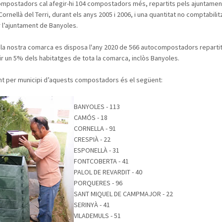
mpostadors cal afegir-hi 104 compostadors més, repartits pels ajuntamen
ornellà del Terri, durant els anys 2005 i 2006, i una quantitat no comptabili
r l’ajuntament de Banyoles.
a la nostra comarca es disposa l'any 2020 de 566 autocompostadors reparti
r un 5% dels habitatges de tota la comarca, inclòs Banyoles.
nt per municipi d’aquests compostadors és el següent:
BANYOLES - 113
CAMÓS - 18
CORNELLA - 91
CRESPIÀ - 22
ESPONELLÀ - 31
FONTCOBERTA - 41
PALOL DE REVARDIT - 40
PORQUERES - 96
SANT MIQUEL DE CAMPMAJOR - 22
SERINYÀ - 41
VILADEMULS - 51