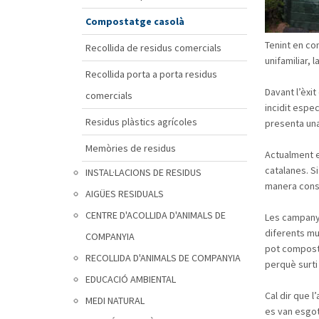
Compostatge casolà
Tenint en c
Recollida de residus comercials
unifamiliar,
Recollida porta a porta residus
Davant l’èxi
comercials
incidit espe
Residus plàstics agrícoles
presenta una 
Memòries de residus
Actualment e
catalanes. S
INSTAL·LACIONS DE RESIDUS
manera consi
AIGÜES RESIDUALS
CENTRE D'ACOLLIDA D'ANIMALS DE
Les campanye
diferents mu
COMPANYIA
pot composta
RECOLLIDA D'ANIMALS DE COMPANYIA
perquè surti
EDUCACIÓ AMBIENTAL
Cal dir que 
MEDI NATURAL
es van esgot