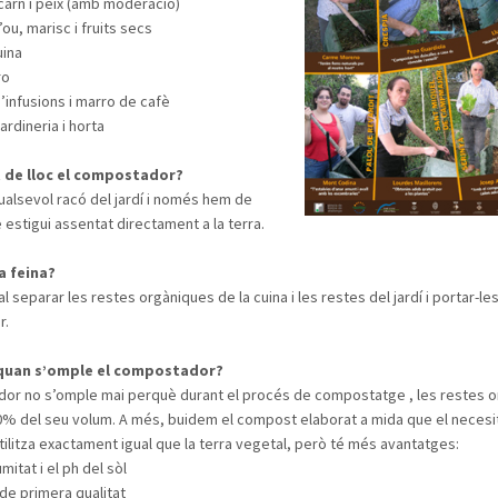
carn i peix (amb moderació)
ou, marisc i fruits secs
uina
ro
’infusions i marro de cafè
ardineria i horta
 de lloc el compostador?
ualsevol racó del jardí i només hem de
 estigui assentat directament a la terra.
a feina?
 separar les restes orgàniques de la cuina i les restes del jardí i portar-les
r.
quan s’omple el compostador?
dor no s’omple mai perquè durant el procés de compostatge , les restes 
% del seu volum. A més, buidem el compost elaborat a mida que el necesi
ilitza exactament igual que la terra vegetal, però té més avantatges:
mitat i el ph del sòl
 de primera qualitat