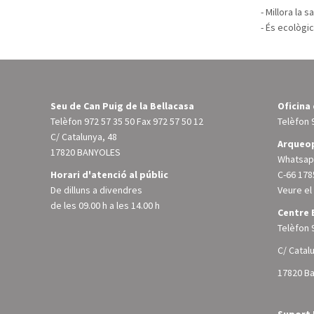
- Millora la s
- És ecològic
Seu de Can Puig de la Bellacasa
Oficina
Telèfon
972 57 35 50
Fax 972 57 50 12
Telèfon
C/ Catalunya, 48
Arqueop
17820 BANYOLES
Whatsapp
Horari d'atenció al públic
C-66 178
De dilluns a divendres
Veure e
de les 09.00 h a les 14.00 h
Centre 
Telèfon
C/ Catal
17820 B