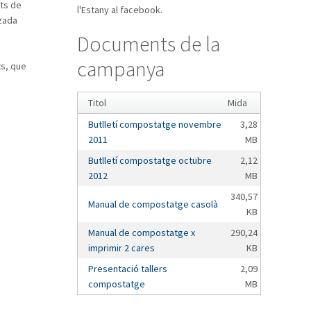
ts de
l'Estany al facebook.
tzada
Documents de la
campanya
ts, que
Titol
Mida
Butlletí compostatge novembre
3,28
2011
MB
Butlletí compostatge octubre
2,12
2012
MB
340,57
Manual de compostatge casolà
KB
Manual de compostatge x
290,24
imprimir 2 cares
KB
Presentació tallers
2,09
compostatge
MB