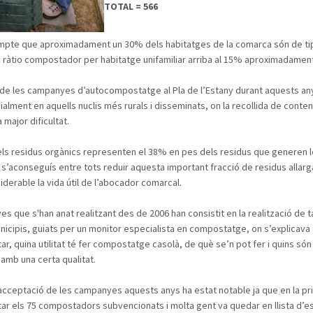
TOTAL = 566
ompte que aproximadament un 30% dels habitatges de la comarca són de ti
 la ràtio compostador per habitatge unifamiliar arriba al 15% aproximadamen
t de les campanyes d’autocompostatge al Pla de l’Estany durant aquests an
cialment en aquells nuclis més rurals i disseminats, on la recollida de conte
major dificultat.
ls residus orgànics representen el 38% en pes dels residus que generen le
i s’aconseguís entre tots reduir aquesta important fracció de residus allar
derable la vida útil de l’abocador comarcal.
s que s'han anat realitzant des de 2006 han consistit en la realització de ta
nicipis, guiats per un monitor especialista en compostatge, on s’explicava 
r, quina utilitat té fer compostatge casolà, de què se’n pot fer i quins són
 amb una certa qualitat.
l’acceptació de les campanyes aquests anys ha estat notable ja que en la p
ar els 75 compostadors subvencionats i molta gent va quedar en llista d’e