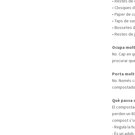
• Restes de 
• Closques d’
• Paper de c
• Taps de su
• Bossetes d
• Restes de j
Ocupa molt
No .Cap en q
procurar que
Porta molt
No. Només cal
compostado
Què passa 
El composta
perden un 80
compost s’ut
- Regula la hu
- És un adob