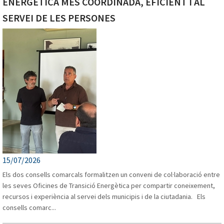
ENERGÈTICA MÉS COORDINADA, EFICIENT I AL
SERVEI DE LES PERSONES
CDIAP Centre de Desenvolupament Infantil i 
15/07/2026
Els dos consells comarcals formalitzen un conveni de col·laboració entre
COIET Centre Ocupacional i Especial de Treba
les seves Oficines de Transició Energètica per compartir coneixement,
recursos i experiència al servei dels municipis i de la ciutadania. Els
consells comarc...