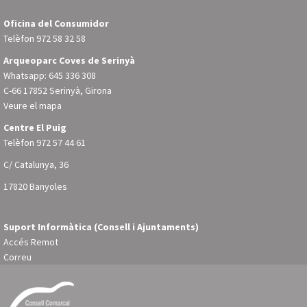
Oficina del Consumidor
Telèfon
972 58 32 58
Arqueoparc Coves de Serinyà
Whatsapp: 645 336 308
C-66 17852 Serinyà, Girona
Veure el mapa
Centre El Puig
Telèfon
972 57 44 61
C/ Catalunya, 36
17820 Banyoles
Suport Informàtica (Consell i Ajuntaments)
Accés Remot
Correu