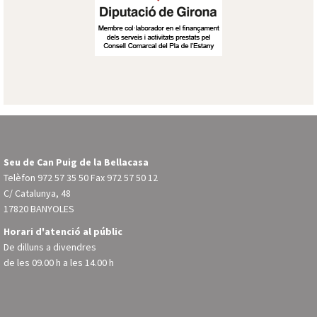
Seu de Can Puig de la Bellacasa
Telèfon
972 57 35 50
Fax 972 57 50 12
C/ Catalunya, 48
17820 BANYOLES
Horari d'atenció al públic
De dilluns a divendres
de les 09.00 h a les 14.00 h