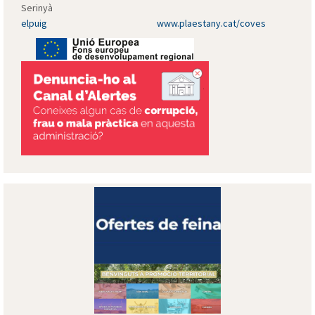
Serinyà
elpuig
www.plaestany.cat/coves