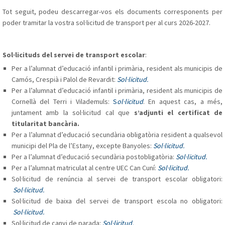
Tot seguit, podeu descarregar-vos els documents corresponents per
poder tramitar la vostra sol·licitud de transport per al curs 2026-2027.
Sol·licituds del servei de transport escolar
:
Per a l’alumnat d’educació infantil i primària, resident als municipis de
Camós, Crespià i Palol de Revardit:
Sol·licitud
.
Per a l’alumnat d’educació infantil i primària, resident als municipis de
Cornellà del Terri i Vilademuls:
S
ol·licitud
. En aquest cas, a més,
juntament amb la sol·licitud cal que
s’adjunti el certificat de
titularitat bancària.
Per a l’alumnat d’educació secundària obligatòria resident a qualsevol
municipi del Pla de l’Estany, excepte Banyoles:
Sol·licitud
.
Per a l’alumnat d’educació secundària postobligatòria:
Sol·licitud.
Per a l’alumnat matriculat al centre UEC Can Cuní:
Sol·licitud
.
Sol·licitud de renúncia al servei de transport escolar obligatori:
Sol·licitud
.
Sol·licitud de baixa del servei de transport escola no obligatori:
Sol·licitud
.
Sol·licitud de canvi de parada:
Sol·licitud
.