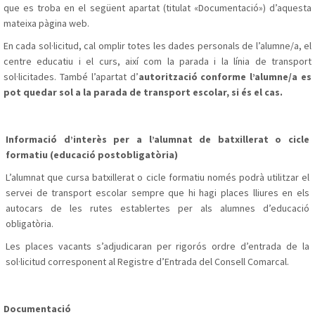
que es troba en el següent apartat (titulat «Documentació») d’aquesta
mateixa pàgina web.
En cada sol·licitud, cal omplir totes les dades personals de l’alumne/a, el
centre educatiu i el curs, així com la parada i la línia de transport
sol·licitades. També l’apartat
d’
autorització conforme l’alumne/a es
pot quedar sol a la parada de transport escolar, si és el cas.
Informació d’interès per a l’alumnat de batxillerat o cicle
formatiu (educació postobligatòria)
L’alumnat que cursa batxillerat o cicle formatiu només podrà utilitzar el
servei de transport escolar sempre que hi hagi places lliures en els
autocars de les rutes establertes per als alumnes d’educació
obligatòria.
Les places vacants s’adjudicaran per rigorós ordre d’entrada de la
sol·licitud corresponent al Registre d’Entrada del Consell Comarcal.
Documentació