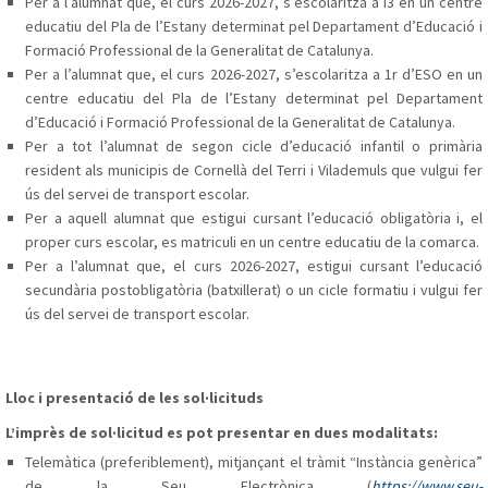
Per a l’alumnat que, el curs 2026-2027, s’escolaritza a I3 en un centre
educatiu del Pla de l’Estany determinat pel Departament d’Educació i
Formació Professional de la Generalitat de Catalunya.
Per a l’alumnat que, el curs 2026-2027, s’escolaritza a 1r d’ESO en un
centre educatiu del Pla de l’Estany determinat pel Departament
d’Educació i Formació Professional de la Generalitat de Catalunya.
Per a tot l’alumnat de segon cicle d’educació infantil o primària
resident als municipis de Cornellà del Terri i Vilademuls que vulgui fer
ús del servei de transport escolar.
Per a aquell alumnat que estigui cursant l’educació obligatòria i, el
proper curs escolar, es matriculi en un centre educatiu de la comarca.
Per a l’alumnat que, el curs 2026-2027, estigui cursant l’educació
secundària postobligatòria (batxillerat) o un cicle formatiu i vulgui fer
ús del servei de transport escolar.
Lloc i presentació de les sol·licituds
L’imprès de sol·licitud es pot presentar en dues modalitats:
Telemàtica (preferiblement), mitjançant el tràmit “Instància genèrica”
de la Seu Electrònica (
https://www.seu-