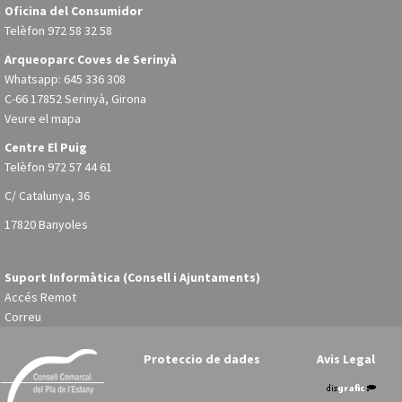
Oficina del Consumidor
Telèfon
972 58 32 58
Arqueoparc Coves de Serinyà
Whatsapp: 645 336 308
C-66 17852 Serinyà, Girona
Veure el mapa
Centre El Puig
Telèfon
972 57 44 61
C/ Catalunya, 36
17820 Banyoles
Suport Informàtica (Consell i Ajuntaments)
Accés Remot
Correu
Proteccio de dades
Avis Legal