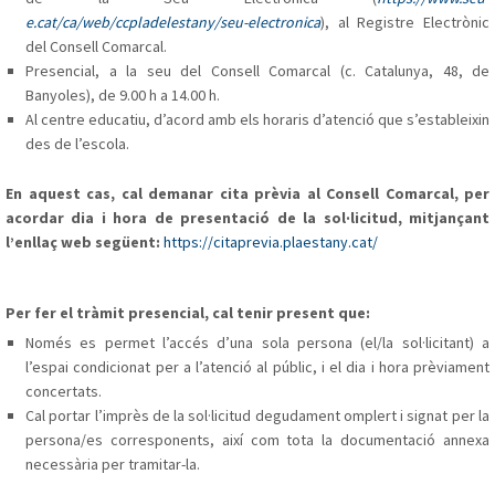
e.cat/ca/web/ccpladelestany/seu-electronica
), al Registre Electrònic
del Consell Comarcal.
Presencial, a la seu del Consell Comarcal (c. Catalunya, 48, de
Banyoles), de 9.00 h a 14.00 h.
Al centre educatiu, d’acord amb els horaris d’atenció que s’estableixin
des de l’escola.
En aquest cas, cal demanar cita prèvia al Consell Comarcal, per
acordar dia i hora de presentació de la sol·licitud, mitjançant
l’enllaç web següent:
https://citaprevia.plaestany.cat/
Per fer el tràmit presencial, cal tenir present que:
Només es permet l’accés d’una sola persona (el/la sol·licitant) a
l’espai condicionat per a l’atenció al públic, i el dia i hora prèviament
concertats.
Cal portar l’imprès de la sol·licitud degudament omplert i signat per la
persona/es corresponents, així com tota la documentació annexa
necessària per tramitar-la.