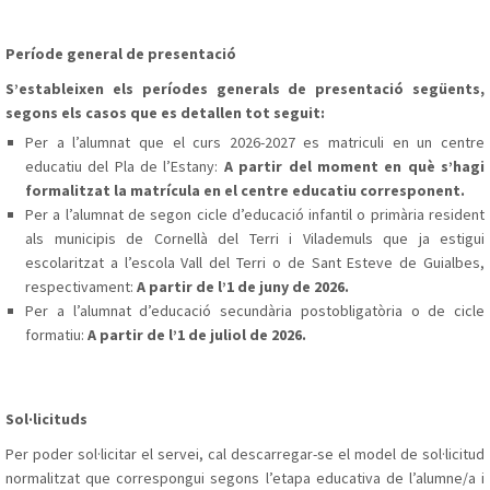
Període general de presentació
S’estableixen els períodes generals de presentació següents,
segons els casos que es detallen tot seguit:
Per a l’alumnat que el curs 2026-2027 es matriculi en un centre
educatiu del Pla de l’Estany:
A partir del moment en què s’hagi
formalitzat la matrícula en el centre educatiu corresponent.
Per a l’alumnat de segon cicle d’educació infantil o primària resident
als municipis de Cornellà del Terri i Vilademuls que ja estigui
escolaritzat a l’escola Vall del Terri o de Sant Esteve de Guialbes,
respectivament:
A partir de l’1 de juny de 2026.
Per a l’alumnat d’educació secundària postobligatòria o de cicle
formatiu:
A partir de l’1 de juliol de 2026.
Sol·licituds
Per poder sol·licitar el servei, cal descarregar-se el model de sol·licitud
normalitzat que correspongui segons l’etapa educativa de l’alumne/a i