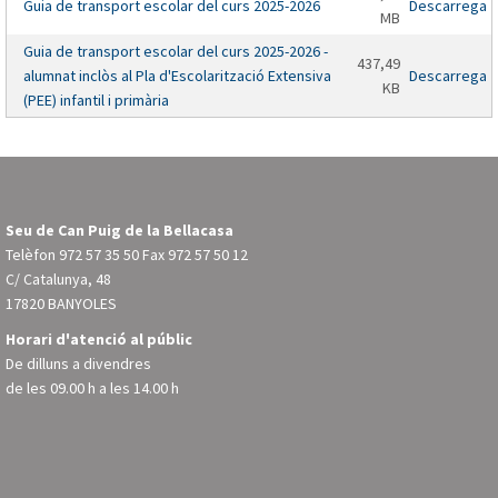
Guia de transport escolar del curs 2025-2026
Descarrega
MB
Guia de transport escolar del curs 2025-2026 -
437,49
alumnat inclòs al Pla d'Escolarització Extensiva
Descarrega
KB
(PEE) infantil i primària
Seu de Can Puig de la Bellacasa
Telèfon
972 57 35 50
Fax 972 57 50 12
C/ Catalunya, 48
17820 BANYOLES
Horari d'atenció al públic
De dilluns a divendres
de les 09.00 h a les 14.00 h