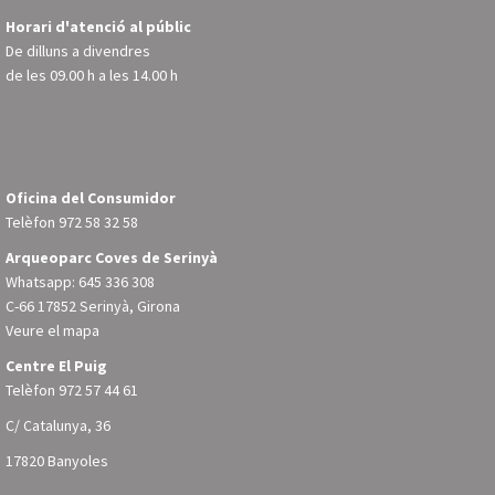
Horari d'atenció al públic
De dilluns a divendres
de les 09.00 h a les 14.00 h
Oficina del Consumidor
Telèfon
972 58 32 58
Arqueoparc Coves de Serinyà
Whatsapp: 645 336 308
C-66 17852 Serinyà, Girona
Veure el mapa
Centre El Puig
Telèfon
972 57 44 61
C/ Catalunya, 36
17820 Banyoles