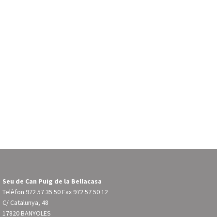
Seu de Can Puig de la Bellacasa
Telèfon
972 57 35 50
Fax 972 57 50 12
C/ Catalunya, 48
17820 BANYOLES